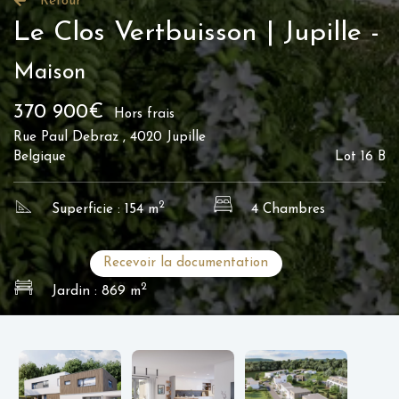
Retour
Le Clos Vertbuisson | Jupille -
Maison
370 900€
Hors frais
Rue Paul Debraz , 4020 Jupille
Belgique
Lot 16 B
2
Superficie : 154 m
4 Chambres
Recevoir la documentation
2
Jardin : 869 m