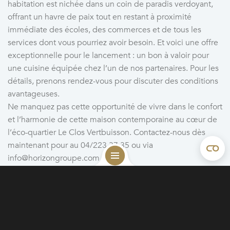
habitation est nichée dans un coin de paradis verdoyant,
offrant un havre de paix tout en restant à proximité
immédiate des écoles, des commerces et de tous les
services dont vous pourriez avoir besoin. Et voici une offre
exceptionnelle pour le lancement : un bon à valoir pour
une cuisine équipée chez l’un de nos partenaires. Pour les
détails, prenons rendez-vous pour discuter des conditions
avantageuses.
Ne manquez pas cette opportunité de vivre dans le confort
et l’harmonie de cette maison contemporaine au cœur de
l’éco-quartier Le Clos Vertbuisson. Contactez-nous dès
maintenant pour au 04/223 37 35 ou via
info@horizongroupe.com
Nb. façades : 3
Nb.salles de bain : 2