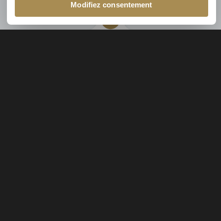
Modifiez consentement
Les avantages fiscaux liés à l’immobilier
en Wallonie : que faut-il retenir pour
l’exercice fiscal de 2021 ?
Abonnez-vous à notre newsletter