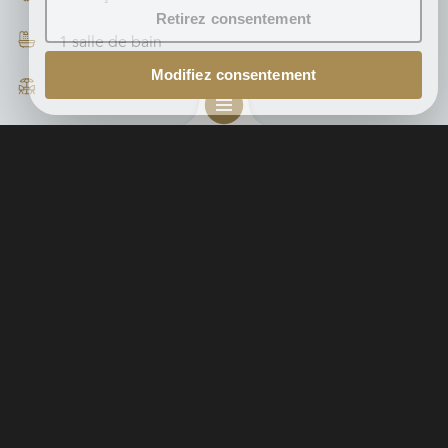
Retirez consentement
1 salle de bain
Modifiez consentement
2
Terrasse : 22.5 m
Etages : 1
Orientation : sud
Localisation
Rue du Pré aux Oies , 4600 Visé
+
−