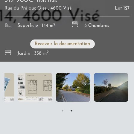
319 900€
Hors frais
Rue du Pré aux Oies , 4600 Visé
Lot 127
2
Superficie : 144 m
3 Chambres
Recevoir la documentation
2
Jardin : 338 m