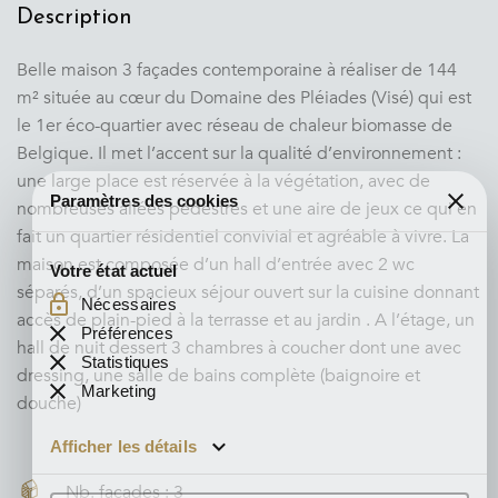
Description
Belle maison 3 façades contemporaine à réaliser de 144
m² située au cœur du Domaine des Pléiades (Visé) qui est
le 1er éco-quartier avec réseau de chaleur biomasse de
Paramètres des cookies
Belgique. Il met l’accent sur la qualité d’environnement :
une large place est réservée à la végétation, avec de
nombreuses allées pédestres et une aire de jeux ce qui en
Votre état ​​actuel
fait un quartier résidentiel convivial et agréable à vivre. La
Nécessaires
maison est composée d’un hall d’entrée avec 2 wc
Préférences
séparés, d’un spacieux séjour ouvert sur la cuisine donnant
Statistiques
accès de plain-pied à la terrasse et au jardin . A l’étage, un
Marketing
hall de nuit dessert 3 chambres à coucher dont une avec
dressing, une salle de bains complète (baignoire et
Afficher les détails
douche)
Nb. façades : 3