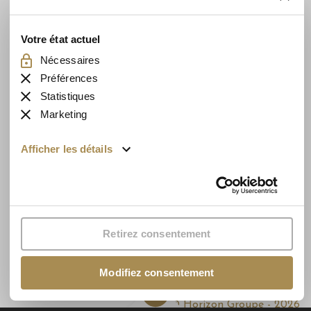
Rue Natalis 2
4020 Liège, Belgique
Votre état ​​actuel
0032 4 223 37 35
Nécessaires
info@horizongroupe.com
Préférences
Statistiques
Marketing
Rejoignez-nous sur
Accueil
Afficher les détails
Nos biens & projets
L’innovation durable
Investir
Conseils
investissement
A propos
Retirez consentement
immobilier
Contact
Politique de
Modifiez consentement
confidentialité
© Horizon Groupe - 2026