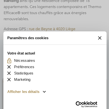
standing
ainsi qu’une Résidence composée de 16
appartements. Ces logements contemporains et Thermo
Efficace® sont tous chauffés grâce aux énergies
renouvelables.
Adresse GPS :
rue de Beyne à 4020 Liège
Paramètres des cookies
PRÉSENTATION DES BIENS
Votre état ​​actuel
Nécessaires
Maison
Préférences
Statistiques
Marketing
Maison
Acheter
Afficher les détails