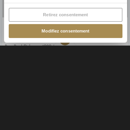
Retirez consentement
Lot 22 B
Modifiez consentement
405 900€
Hors frais
Rue Paul Debraz , 4020 Jupille Belgique
2
4 Chambres
154 m
Maison
Acheter