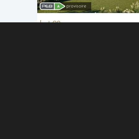
provisoire
Lot 02
712 000€
Hors frais
Rue les oies 33 4052 Chaudfontaine
4 Chambres
203 
Localisation
+
−