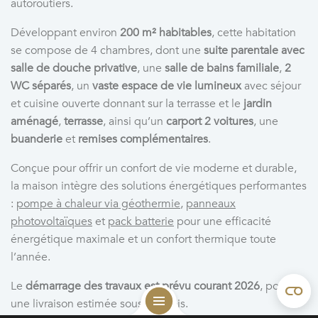
autoroutiers.
Développant environ
200 m² habitables
, cette habitation
se compose de 4 chambres, dont une
suite parentale avec
salle de douche privative
, une
salle de bains familiale
,
2
WC séparés
, un
vaste espace de vie lumineux
avec séjour
et cuisine ouverte donnant sur la terrasse et le
jardin
aménagé
,
terrasse
, ainsi qu’un
carport 2 voitures
, une
buanderie
et
remises complémentaires
.
Conçue pour offrir un confort de vie moderne et durable,
la maison intègre des solutions énergétiques performantes
:
pompe à chaleur via géothermie
,
panneaux
photovoltaïques
et
pack batterie
pour une efficacité
énergétique maximale et un confort thermique toute
l’année.
Le
démarrage des travaux est prévu courant 2026
, pour
une livraison estimée sous 18 mois.