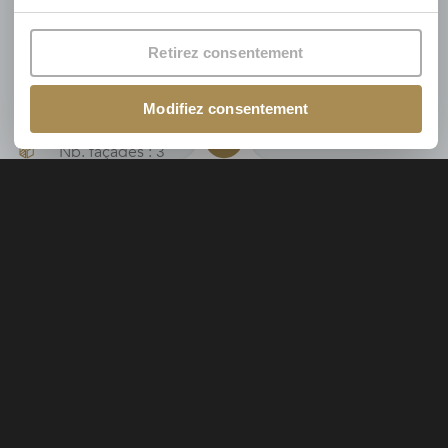
Pour connaître l’estimation du coût total de ce bien, il
convient d’ajouter 21% au prix hors frais
Retirez consentement
Idéal pour y vivre ou investir….
Modifiez consentement
Nb. façades : 3
1 salle de bain
2
Terrasse : 20 m
PEB non communiqué
Localisation
Nifiet , 0 Saive
+