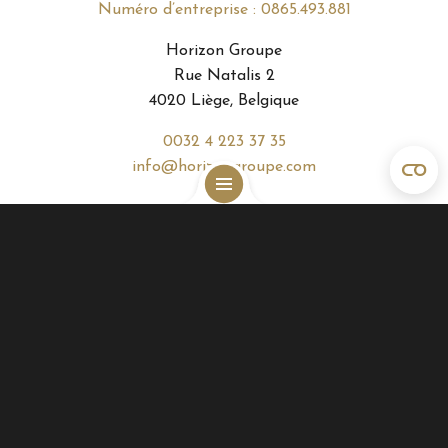
Numéro d’entreprise : 0865.493.881
Horizon Groupe
Rue Natalis 2
4020 Liège, Belgique
0032 4 223 37 35
info@horizongroupe.com
Rejoignez-nous sur
Accueil
Nos biens & projets
L’innovation durable
Investir
Conseils
investissement
A propos
immobilier
Contact