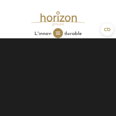
L'innovation durable
N° IPI : 102929
Numéro d’entreprise : 0865.493.881
Horizon Groupe
Rue Natalis 2
4020 Liège, Belgique
0032 4 223 37 35
info@horizongroupe.com