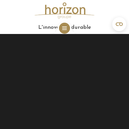
L'innovation durable
N° IPI : 102929
Numéro d’entreprise : 0865.493.881
Horizon Groupe
Rue Natalis 2
4020 Liège, Belgique
0032 4 223 37 35
info@horizongroupe.com
Rejoignez-nous sur
Accueil